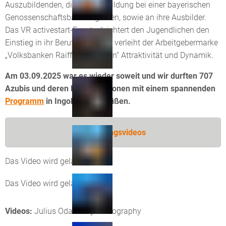
Auszubildenden, die ihre Ausbildung bei einer bayerischen
Genossenschaftsbank beginnen, sowie an ihre Ausbilder.
Das VR activestart-Event erleichtert den Jugendlichen den
Einstieg in ihr Berufsleben und verleiht der Arbeitgebermarke
„Volksbanken Raiffeisenbanken“ Attraktivität und Dynamik.
Am 03.09.2025 war es wieder soweit und wir durften 707
Azubis und deren Begleitpersonen mit einem spannenden
Programm
in Ingolstadt begrüßen.
Stimmungsvideos
Das Video wird geladen...
Das Video wird geladen...
Videos:
Julius Odametey Videography