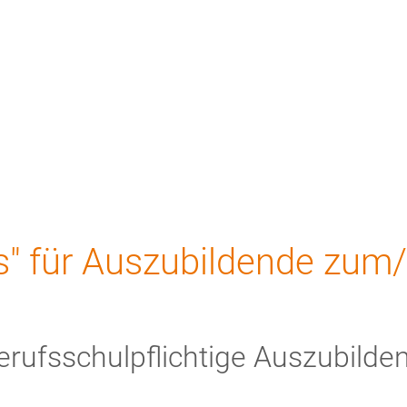
ews
Unternehmen
Kontakt
us" für Auszubildende zu
erufsschulpflichtige Auszubilde