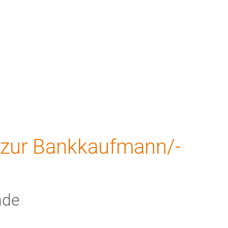
Meine ABG
m/zur Bankkaufmann/-
nde