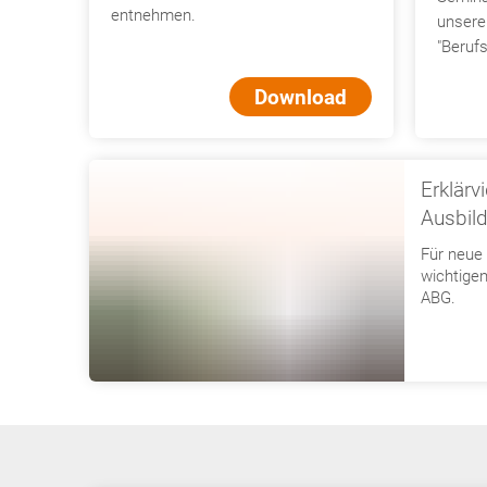
entnehmen.
unsere
"Beruf
Download
Erklär
Ausbil
Für neue 
wichtigen
ABG.