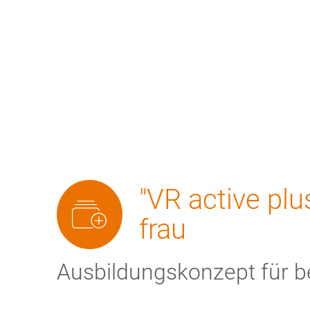
Bildungsprogramm
Top-Themen
N
Seminarreihe
"VR active pl
"VR
frau
active
Ausbildungskonzept für b
plus"