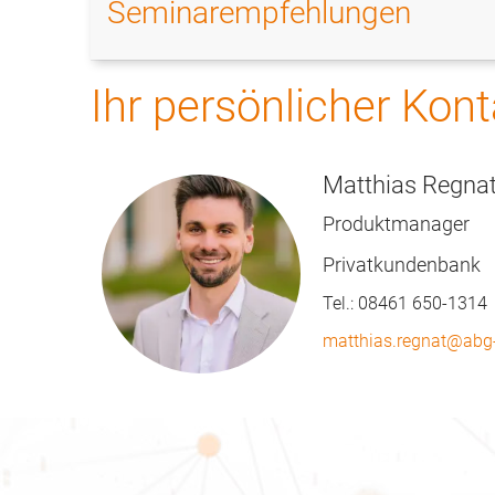
Filialen
Seminarempfehlungen
oder
im
Ihr persönlicher Kont
KSC/KDC
Matthias Regna
Produktmanager
Privatkundenbank
Tel.:
08461 650-1314
matthias.regnat@abg