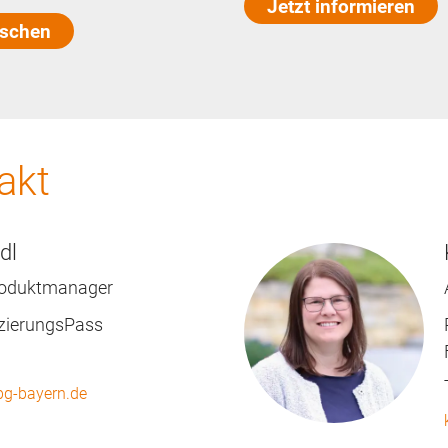
Jetzt informieren
nschen
akt
dl
roduktmanager
nzierungsPass
bg-bayern.de