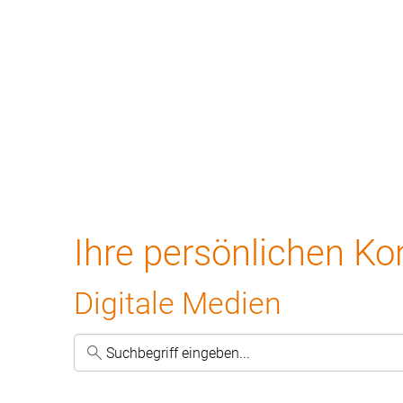
Bildungsprogramm
Top-Themen
N
Digitale
Ihre persönlichen Ko
Medien
Digitale Medien
Kategorie