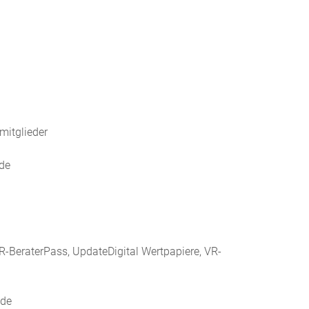
mitglieder
de
VR-BeraterPass, UpdateDigital Wertpapiere, VR-
.de