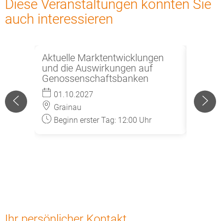
Diese Veranstaltungen könnten Sie
auch interessieren
Aktuelle Marktentwicklungen
Praxi
und die Auswirkungen auf
Bankbi
Genossenschaftsbanken
Aufsic
01.10.2027
Beil
Grainau
Beginn erster Tag: 12:00 Uhr
Ihr persönlicher Kontakt