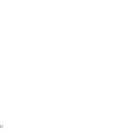
Meine ABG
kl.