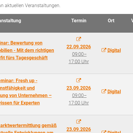
n aktuellen Veranstaltungen.
anstaltung
Termin
Ort
inar: Bewertung von
22.09.2026
ilien - Mit dem richtigen
Digital
09:00–
it fürs Tagesgeschäft
17:00 Uhr
minar: Fresh up -
enstfähigkeit und
23.09.2026
Digital
ilung von Unternehmen –
09:00–
issen für Experten
17:00 Uhr
Marktwertermittlung gemäß
23.09.2026
tuelle Entwicklungen am
Digital