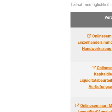
Teilnahmemöglichkeit a
Ver
Onlinesem
Einzelhandelsimmob
Handwerkszeug f
Onlinese
Kapitaldi
Liquiditätsbeurte
Vertiefungsw
Onlineseminar: 
ImmoWertV und ak