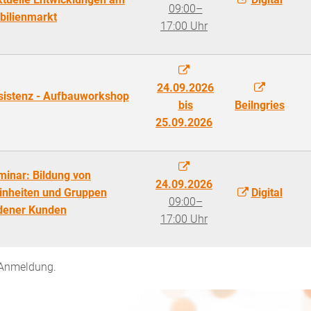
09:00–
ilienmarkt
17:00 Uhr
24.09.2026
istenz - Aufbauworkshop
bis
Beilngries
25.09.2026
minar: Bildung von
24.09.2026
inheiten und Gruppen
Digital
09:00–
dener Kunden
17:00 Uhr
e Anmeldung.